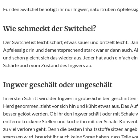
Für den Switchel benötigt ihr nur Ingwer, naturtrüben Apfelessi
Wie schmeckt der Switchel?
Der Switchel ist leicht scharf, etwas sauer und britzelt leicht. Da
Apfelessig drin und dementsprechend stark war er dann auch. A
und schon gleicht sich das wieder aus. Jeder hat auch einfach eine
Schärfe auch vom Zustand des Ingwers ab.
Ingwer geschält oder ungeschält
Im ersten Schritt wird der Ingwer in grobe Scheiben geschnitte
Herd genommen, zieht vor sich hin und kühlt etwas aus. Das Auf
besser gelöst werden. Ob ihr den Ingwer schält oder mit Schale v
entferne trockene Stellen und koche ihn mit der Schale. Konventi
zu viel verloren geht. Denn die besten Inhaltsstoffe sitzen angeb
gegossen wird, braucht ihr auch keine Sorge haben, dass Teile v