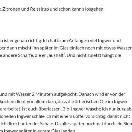
g, Zitronen und Reissirup und schon kann’s losgehen.
nn ist er genau richtig. Ich hatte am Anfang zu viel Ingwer und
ber dann mischt ihn später im Glas einfach noch mit etwas Wasser
 andere Schärfe, die er „aushält“. Und nicht zuletzt hängt die
n und mit Wasser 2 Minuten aufgekocht. Danach wird er von der
kochen dient vor allem dazu, dass die ätherischen Öle im Ingwer
erarbeitet, ist euch überlassen. Bio-Ingwer wasche ich nur kurz ab
onellen Ingwer schäle ich mit einem Löffel vorsichtig, damit nicht
lich direkt unter der Schale. Da alles später nochmal durch ein Sieb
om Ingwer später in eurem Glas landen.