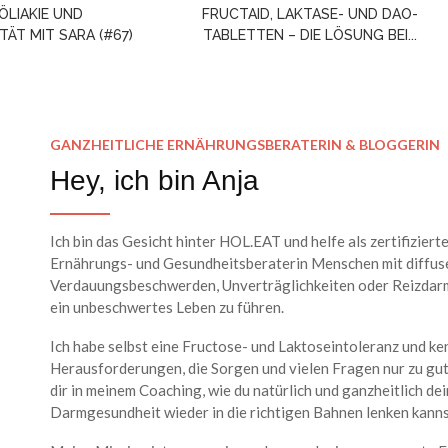
ZÖLIAKIE UND
FRUCTAID, LAKTASE- UND DAO-
TÄT MIT SARA (#67)
TABLETTEN – DIE LÖSUNG BEI...
GANZHEITLICHE ERNÄHRUNGSBERATERIN & BLOGGERIN
Hey, ich bin Anja
Ich bin das Gesicht hinter HOL.EAT und helfe als zertifiziert
Ernährungs- und Gesundheitsberaterin Menschen mit diffus
Verdauungsbeschwerden, Unverträglichkeiten oder Reizdarm
ein unbeschwertes Leben zu führen.
Ich habe selbst eine Fructose- und Laktoseintoleranz und ke
Herausforderungen, die Sorgen und vielen Fragen nur zu gut.
dir in meinem Coaching, wie du natürlich und ganzheitlich de
Darmgesundheit wieder in die richtigen Bahnen lenken kanns