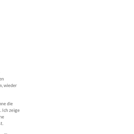
e
en
, wieder
nne die
 Ich zeige
ine
t.