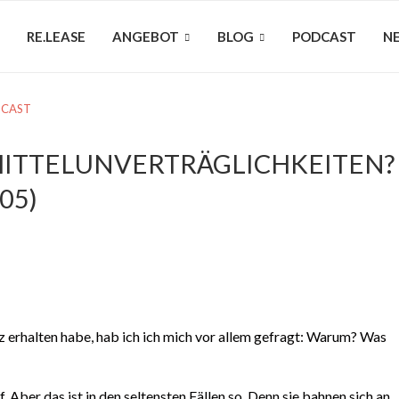
RE.LEASE
ANGEBOT
BLOG
PODCAST
N
CAST
ITTELUNVERTRÄGLICHKEITEN?
#05)
 erhalten habe, hab ich ich mich vor allem gefragt: Warum? Was
!
 Aber das ist in den seltensten Fällen so. Denn sie bahnen sich an