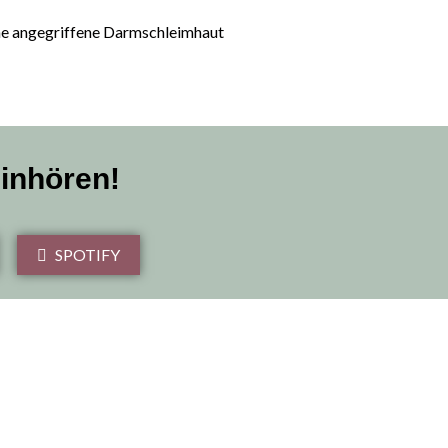
ne angegriffene Darmschleimhaut
einhören!
SPOTIFY