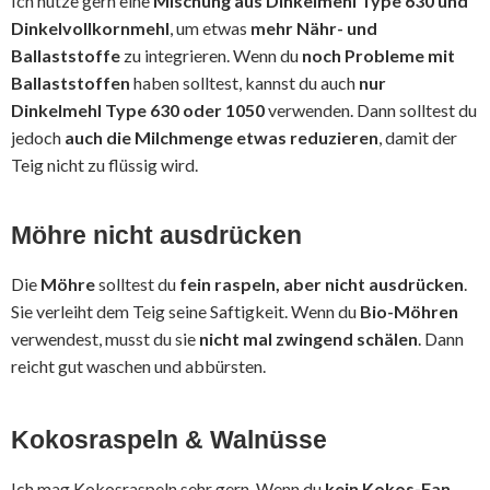
Ich nutze gern eine
Mischung aus Dinkelmehl Type 630 und
Dinkelvollkornmehl
, um etwas
mehr Nähr- und
Ballaststoffe
zu integrieren. Wenn du
noch Probleme mit
Ballaststoffen
haben solltest, kannst du auch
nur
Dinkelmehl Type 630 oder 1050
verwenden. Dann solltest du
jedoch
auch die Milchmenge etwas reduzieren
, damit der
Teig nicht zu flüssig wird.
Möhre nicht ausdrücken
Die
Möhre
solltest du
fein raspeln, aber nicht ausdrücken
.
Sie verleiht dem Teig seine Saftigkeit. Wenn du
Bio-Möhren
verwendest, musst du sie
nicht mal zwingend schälen
. Dann
reicht gut waschen und abbürsten.
Kokosraspeln & Walnüsse
Ich mag Kokosraspeln sehr gern. Wenn du
kein Kokos-Fan