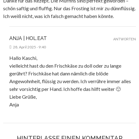
Danke für das Rezept. Die Muffins sind perfekt geworden –
schön saftig und fluffig. Nur das Frosting ist mir zu dünnflüssig.
Ich weiß nicht, was ich falsch gemacht haben könnte.
ANJA | HOL.EAT
ANTWORTEN
28. April 2025 - 9:40
Hallo Kaschi,
vielleicht hast du den Frischkäse zu doll oder zu lange
gerührt? Frischkäse hat dann nämlich die blöde
Angewohnheit, flüssig zu werden. Ich verrühre immer alles
sehr vorsichtig per Hand. Ich hoffe das hilft weiter 🙂
Liebe Grüße,
Anja
HINTERLASSE EINEN KOMMENTAR