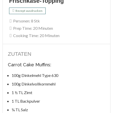
Frischkäse-Topping
Rezept ausdrucken
Personen:
8 Stk
Prep Time:
20 Minuten
Cooking Time:
20 Minuten
ZUTATEN
Carrot Cake Muffins:
100g Dinkelmehl Type 630
100g Dinkelvollkornmehl
1 ½ TL Zimt
1 TL Backpulver
¼ TL Salz