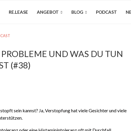
RE.LEASE
ANGEBOT
BLOG
PODCAST
N
CAST
 PROBLEME UND WAS DU TUN
T (#38)
topft sein kannst? Ja, Verstopfung hat viele Gesichter und viele
nterstützen.
toleranz oder eine Histaminintoleranz oft mit Durchfall