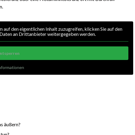
n.
m auf den eigentlichen Inhalt zuzugreifen, klicken Sie auf den
i Daten an Drittanbieter weitergegeben werden.
entsperren
nformationen
as äußern?
 tun?