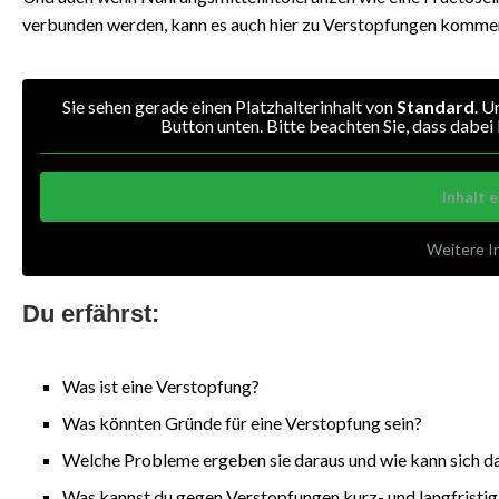
verbunden werden, kann es auch hier zu Verstopfungen komme
Sie sehen gerade einen Platzhalterinhalt von
Standard
. U
Button unten. Bitte beachten Sie, dass dabe
Inhalt 
Weitere I
Du erfährst:
Was ist eine Verstopfung?
Was könnten Gründe für eine Verstopfung sein?
Welche Probleme ergeben sie daraus und wie kann sich d
Was kannst du gegen Verstopfungen kurz- und langfristig