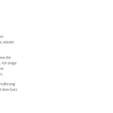
e
en
, wieder
nne die
 Ich zeige
ine
t.
Ernährung
it dem Satz