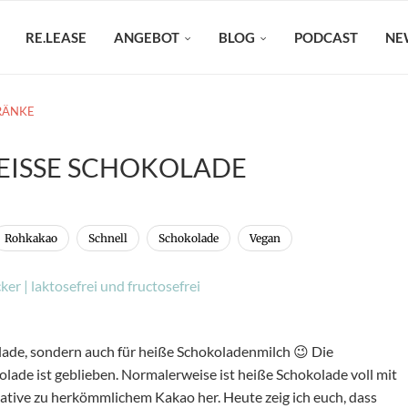
RE.LEASE
ANGEBOT
BLOG
PODCAST
NE
RÄNKE
EISSE SCHOKOLADE
Rohkakao
Schnell
Schokolade
Vegan
lade, sondern auch für heiße Schokoladenmilch 😉 Die
lade ist geblieben. Normalerweise ist heiße Schokolade voll mit
native zu herkömmlichem Kakao her. Heute zeig ich euch, dass